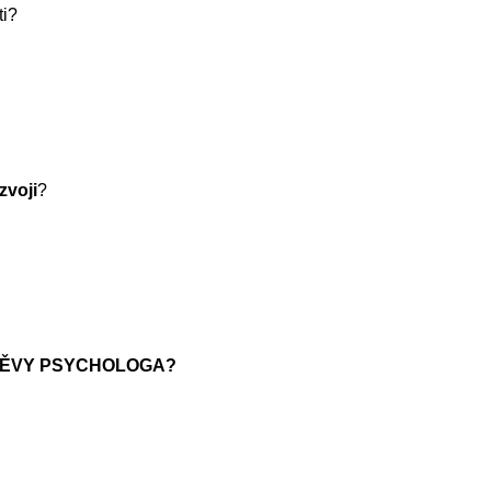
ti?
zvoji
?
TĚVY PSYCHOLOGA?