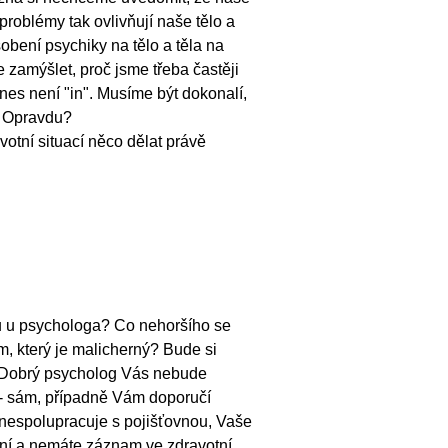
roblémy tak ovlivňují naše tělo a
bení psychiky na tělo a těla na
zamýšlet, proč jsme třeba častěji
es není "in". Musíme být dokonalí,
. Opravdu?
otní situací něco dělat právě
u u psychologa? Co nehoršího se
, který je malicherný? Bude si
 Dobrý psycholog Vás nebude
 - sám, případně Vám doporučí
 nespolupracuje s pojišťovnou, Vaše
ení a nemáte záznam ve zdravotní