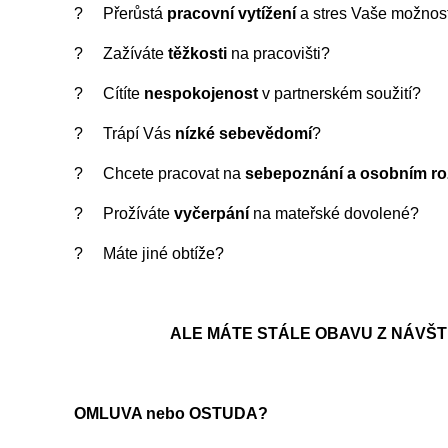
? Přerůstá
pracovní vytížení
a stres Vaše možnos
? Zažíváte
těžkosti
na pracovišti?
? Cítíte
nespokojenost
v partnerském soužití?
? Trápí Vás
nízké sebevědomí
?
? Chcete pracovat na
sebepoznání a osobním ro
? Prožíváte
vyčerpání
na mateřské dovolené?
? Máte jiné obtíže?
ALE MÁTE STÁLE OBAVU Z NÁVŠ
OMLUVA nebo OSTUDA?