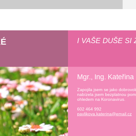
I VAŠE DUŠE SI 
KÉ
Mgr., Ing. Kateřina
Zapojila jsem se jako dobrovo
nabízela jsem bezplatnou pom
ohledem na Koronavirus.
602 464 992
pavlikov
a.kateri
na@email
.cz