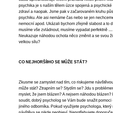
psychika je s naším tělem úzce spojená a psychické p
zdraví a naopak. Jsme pak v začarovaném kruhu půso
psychiku. Ale asi nemáme čas nebo se jen nechceme 
nemocní apod. Ukázali bychom zřejmě slabost a to dn
musíme vše zvládnout, musíme vypadat perfektně ...
Neukazuje náhodou ochota něco změnit a se svou živ
velkou sílu?
CO NEJHORŠÍIHO SE MŮŽE STÁT?
Zkusme se zamyslet nad tím, co riskujeme návštěvo
může stát? Ztrapním se? Stydím se? Jdu s problémem
myslet, že jsem blázen? A nejsem náhodou blázen?
soudit, dobrý psycholog se Vám bude snažit pomoci
jiného odborníka. Pokud využijete psychologa, který
návštěva se nikde neobjeví. Nepotřebujete doporuč