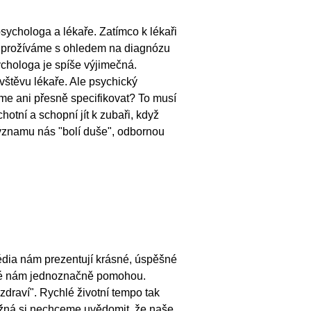
psychologa a lékaře. Zatímco k lékaři
ty prožíváme s ohledem na diagnózu
chologa je spíše výjimečná.
vštěvu lékaře. Ale psychický
íme ani přesně specifikovat? To musí
otní a schopní jít k zubaři, když
významu nás "bolí duše", odbornou
édia nám prezentují krásné, úspěšné
eré nám jednoznačně pomohou.
draví". Rychlé životní tempo tak
Možná si nechceme uvědomit, že naše