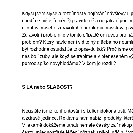
Kdysi jsem slyšela rozdílnost v pojímání návštěvy u 
chodíme (více či méně) pravidelně a negativní poci
či oblast našeho zdravotního problému, návštěva psy
Zdravotní problém je v tomto případě omluvou pro ná
problém? Který navíc není viditelný a třeba ho neum
být rozhodně ostuda! Je to opravdu tak? Proč jsme och
nás bolí zuby, ale když se trápíme a v přeneseném 
pomoc spíše nevyhledáme? V čem je rozdíl?
SÍLA nebo SLABOST?
Neustále jsme konfrontováni s kultemdokonalosti. M
a zdravé jedince. Reklama nám nabízí produkty, kt
V lékárně dokážeme utratit nemalé částky za "nákup z
často upřednostňuje léčení příznaků nikoli příčin. 